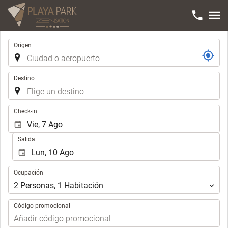
Trayecto
Origen
Destino
.
Check-in
Salida
Ocupación
Ocupación
2
Personas
,
1
Habitación
Código promocional