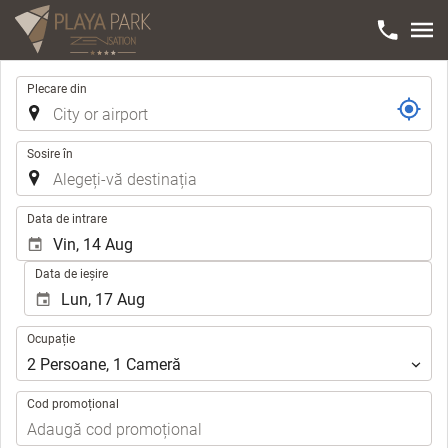
Traseu
Plecare din
Sosire în
.
Data de intrare
Data de ieșire
Ocupație
Ocupație
2
Persoane
,
1
Cameră
Cod promoțional