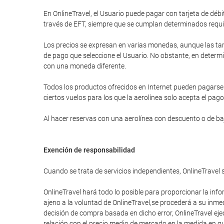
En OnlineTravel, el Usuario puede pagar con tarjeta de d
través de EFT, siempre que se cumplan determinados requi
Los precios se expresan en varias monedas, aunque las tar
de pago que seleccione el Usuario. No obstante, en determi
con una moneda diferente.
Todos los productos ofrecidos en Internet pueden pagarse a
ciertos vuelos para los que la aerolínea solo acepta el pago
Al hacer reservas con una aerolínea con descuento o de bajo
Exención de responsabilidad
Cuando se trata de servicios independientes, OnlineTravel 
OnlineTravel hará todo lo posible para proporcionar la info
ajeno a la voluntad de OnlineTravel,se procederá a su inme
decisión de compra basada en dicho error, OnlineTravel eje
relación con el precio medio de mercado en la medida en que