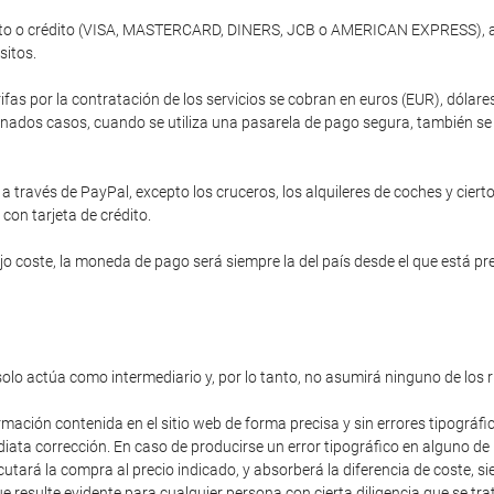
ébito o crédito (VISA, MASTERCARD, DINERS, JCB o AMERICAN EXPRESS), a 
sitos.
ifas por la contratación de los servicios se cobran en euros (EUR), dóla
nados casos, cuando se utiliza una pasarela de pago segura, también se of
 través de PayPal, excepto los cruceros, los alquileres de coches y cierto
 con tarjeta de crédito.
 coste, la moneda de pago será siempre la del país desde el que está prev
solo actúa como intermediario y, por lo tanto, no asumirá ninguno de los 
rmación contenida en el sitio web de forma precisa y sin errores tipográfi
diata corrección. En caso de producirse un error tipográfico en alguno de
cutará la compra al precio indicado, y absorberá la diferencia de coste,
 resulte evidente para cualquier persona con cierta diligencia que se trat