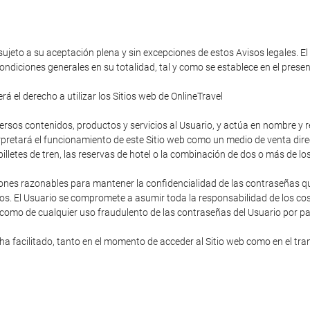
 sujeto a su aceptación plena y sin excepciones de estos Avisos legales. El
ondiciones generales en su totalidad, tal y como se establece en el pres
á el derecho a utilizar los Sitios web de OnlineTravel
diversos contenidos, productos y servicios al Usuario, y actúa en nombre y
rpretará el funcionamiento de este Sitio web como un medio de venta direc
s billetes de tren, las reservas de hotel o la combinación de dos o más de lo
ones razonables para mantener la confidencialidad de las contraseñas que
os. El Usuario se compromete a asumir toda la responsabilidad de los cost
 como de cualquier uso fraudulento de las contraseñas del Usuario por pa
 facilitado, tanto en el momento de acceder al Sitio web como en el trans